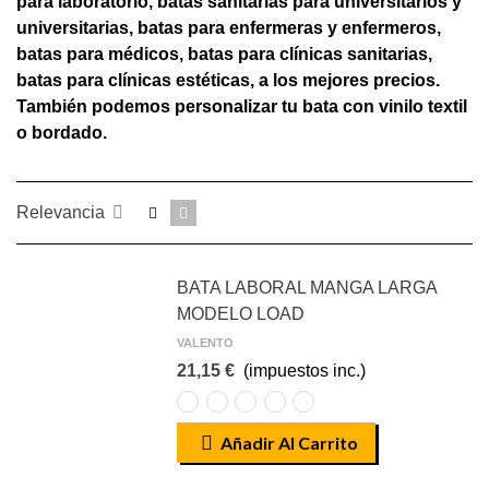
para laboratorio, batas sanitarias para universitarios y
universitarias, batas para enfermeras y enfermeros,
batas para médicos, batas para clínicas sanitarias,
batas para clínicas estéticas, a los mejores precios.
También podemos personalizar tu bata con vinilo textil
o bordado.
Relevancia
BATA LABORAL MANGA LARGA
MODELO LOAD
VALENTO
21,15 €
(impuestos inc.)
azul
azul
blanco
marrón
negro
azulina
marino
valento
kamel
valento
Añadir Al Carrito
valento
orion
valento
valento