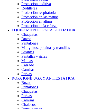
Protección auditiva
Rodilleras
Protección respiratoria
Protección en las manos
Protección en altura
Protección en la cabeza
EQUIPAMIENTO PARA SOLDADOR
Chaquetas
Buzos
Pantalones
Manguitos, polainas y mandiles
Guantes
Pantallas y gafas
Mantas
Calzado
Camisas
Parkas
ROPA IGNÍFUGA Y ANTIESTÁTICA
Buzos
Pantalones
Chaquetas
Parkas
Camisas
Chalecos
Ropa interior