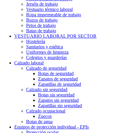
Jerséis de trabajo
Vestuario térmico laboral
Ropa impermeable de trabajo
Buzos de trabajo
Petos de trabajo
Batas de trabajo
VESTUARIO LABORAL POR SECTOR
Hostelería
Sanitarios y estética
Uniformes de limpieza
Colegios y guarderías
Calzado laboral
Calzado de seguridad
Botas de seguridad
Zapatos de seguridad
Zapatillas de seguridad
Calzado sin seguridad
Botas sin seguridad
Zapatos sin seguridad
Zapatillas sin seguridad
Calzado ocupacional
Zuecos
Botas de agua
Equipos de protección individual - EPIs
Protección ocular