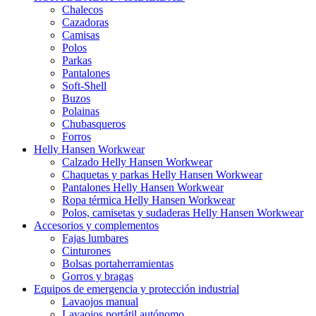
Chalecos
Cazadoras
Camisas
Polos
Parkas
Pantalones
Soft-Shell
Buzos
Polainas
Chubasqueros
Forros
Helly Hansen Workwear
Calzado Helly Hansen Workwear
Chaquetas y parkas Helly Hansen Workwear
Pantalones Helly Hansen Workwear
Ropa térmica Helly Hansen Workwear
Polos, camisetas y sudaderas Helly Hansen Workwear
Accesorios y complementos
Fajas lumbares
Cinturones
Bolsas portaherramientas
Gorros y bragas
Equipos de emergencia y protección industrial
Lavaojos manual
Lavaojos portátil autónomo