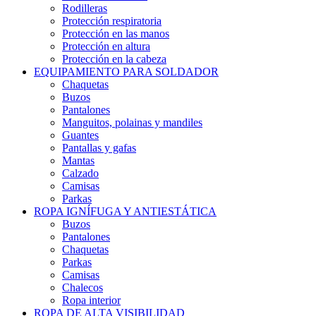
Rodilleras
Protección respiratoria
Protección en las manos
Protección en altura
Protección en la cabeza
EQUIPAMIENTO PARA SOLDADOR
Chaquetas
Buzos
Pantalones
Manguitos, polainas y mandiles
Guantes
Pantallas y gafas
Mantas
Calzado
Camisas
Parkas
ROPA IGNÍFUGA Y ANTIESTÁTICA
Buzos
Pantalones
Chaquetas
Parkas
Camisas
Chalecos
Ropa interior
ROPA DE ALTA VISIBILIDAD