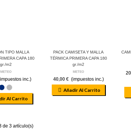
N TIPO MALLA
PACK CAMISETA Y MALLA
CAM
RIMERA CAPA 180
TÉRMICA PRIMERA CAPA 180
gr./m2
gr./m2
METEO
METEO
20
(impuestos inc.)
40,00 €
(impuestos inc.)
AZUL
GRIS
Añadir Al Carrito
MARINO
ir Al Carrito
 de 3 artículo(s)