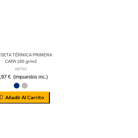
ISETA TÉRMICA PRIMERA
CAPA 180 gr/m2
METEO
,97 €
(impuestos inc.)
AZUL
GRIS
MARINO
Añadir Al Carrito