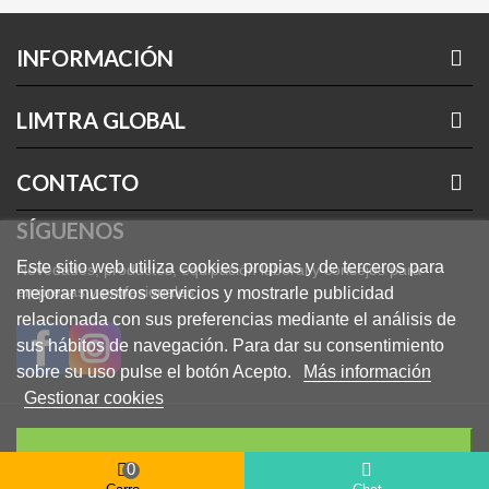
UE 425/2016
INFORMACIÓN
Nivel de protección SRC+E+OB.
LIMTRA GLOBAL
Antibacterial ISO 16187
SRC=(sra+srb)
CONTACTO
Antideslizante en baldosa y agua detergente como
SÍGUENOS
lubricante + antideslizante en acero y glicerina como
lubricante.
Este sitio web utiliza cookies propias y de terceros para
Novedades, productos, equipación laboral y consejos para
empresas y profesionales.
mejorar nuestros servicios y mostrarle publicidad
E = absorción de energía en la zona del tacón
relacionada con sus preferencias mediante el análisis de
sus hábitos de navegación. Para dar su consentimiento
OB = requisitos básicos
sobre su uso pulse el botón Acepto.
Más información
Gestionar cookies
ACEPTO
0