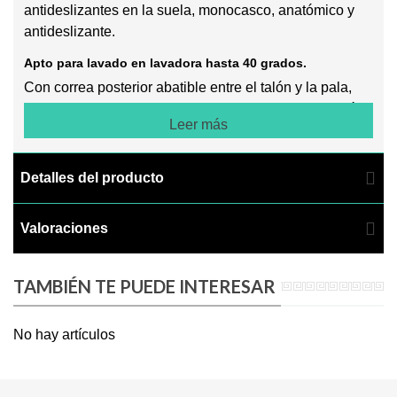
antideslizantes en la suela, monocasco, anatómico y
antideslizante.
Apto para lavado en lavadora hasta 40 grados.
Con correa posterior abatible entre el talón y la pala,
perforado en los laterales para facilitar la transpiración,
Leer más
la limpieza y evitar la penetración directa dentro del
zueco de líquidos.
Detalles del producto
Planta de micropuntos de masaje para estimular la
circulación sanguínea.
Valoraciones
Incorpora una plantilla interior de tejido sobre espuma
de latex con tratamiento antibacterias.
TAMBIÉN TE PUEDE INTERESAR
Es perfecto como calzado sanitario, calzado de trabajo
para hostelería, peluquerías, etc.
No hay artículos
Normativa:
Certificado CE, Norma en ISO-20347