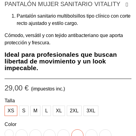
PANTALÓN MUJER SANITARIO VITALITY
Pantalón sanitario multibolsillos tipo clínico con corte
recto ajustado y estilo cargo.
Cómodo, versátil y con tejido antibacteriano que aporta
protección y frescura.
Ideal para profesionales que buscan
libertad de movimiento y un look
impecable.
29,00 €
(impuestos inc.)
Talla
XS
S
M
L
XL
2XL
3XL
Color
BLANCO
AGUA
AZUL
AZUL
GRIS
MARINO
NEGRO
VINO