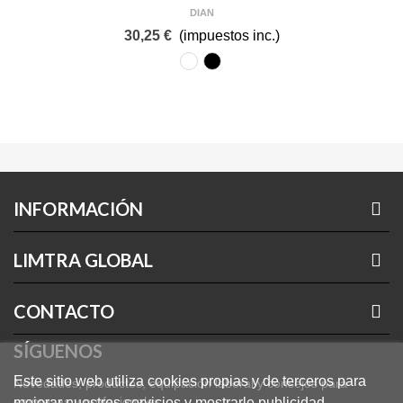
DIAN
Secado rápido: no necesita plancha
30,25 €
(impuestos inc.)
Instrucciones de cuidado:
BLANCO
NEGRO
Fácil cuidado: lavar y secar según indicaciones
INFORMACIÓN
LIMTRA GLOBAL
CONTACTO
SÍGUENOS
Este sitio web utiliza cookies propias y de terceros para
Novedades, productos, equipación laboral y consejos para
empresas y profesionales.
mejorar nuestros servicios y mostrarle publicidad