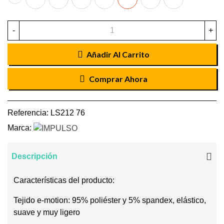
T-
MARINA
CARIBE
ROYAL
PLOMO
T-
T-
T-
R
T-
T-
T-
T-
R
R
R
-
+
R
R
R
R
Añadir Al Carrito
Comprar Ahora
Referencia:
LS212 76
Marca:
Descripción
Características del producto:
Tejido e-motion: 95% poliéster y 5% spandex, elástico,
suave y muy ligero