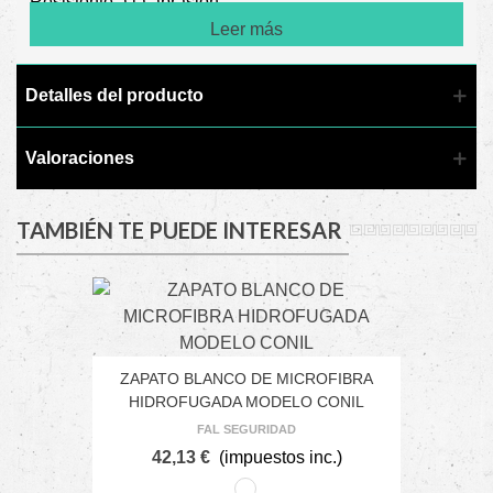
Resistente a la abrasión.
Leer más
Suela: Doble densidad de poliuretano con relieves anti-
deslizamiento.
Detalles del producto
Resistente hidrocarburos.
Valoraciones
Plantillas extraíbles lavables.
Normativa: EN-ISO 20347:2012 O2+SRC+CI
TAMBIÉN TE PUEDE INTERESAR
Sistema de cierre: Banda de cierre marca VELCRO.
ZAPATO BLANCO DE MICROFIBRA
HIDROFUGADA MODELO CONIL
FAL SEGURIDAD
42,13 €
(impuestos inc.)
BLANCO