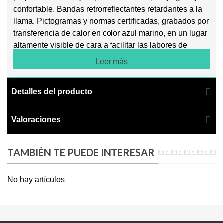
confortable. Bandas retrorreflectantes retardantes a la
llama. Pictogramas y normas certificadas, grabados por
transferencia de calor en color azul marino, en un lugar
altamente visible de cara a facilitar las labores de
cumplimiento de la prevención de riesgos laborales en
Leer más
las industrias metalúrgica, petroquímica y naval.
CARACTERÍSTICAS Y REQUISITOS TÉCNICOS
Detalles del producto
DEL TEJIDO:
Protección llama. Protección Antiestática. Protección de
Valoraciones
Alta Visibilidad resistente a 25 lavados. Tejido tratado
resistente a 25 lavados.
Costuras de meta aramida. Ribete perimetral amarillo
TAMBIÉN TE PUEDE INTERESAR
fluorescente. Cierre frontal desde el bajo prenda hasta
medio pecho con 1 banda ininterrumpida de velcro.
No hay artículos
Tejido muy ligero que aumenta el confort y reduce el
stress térmico. Bandas retrorreflectantes retardantes a
la llama. Pictogramas y normas grabadas por
transferencia de calor en color azul marino a media